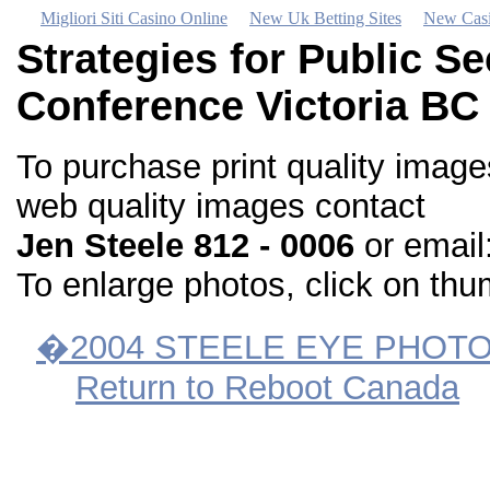
Migliori Siti Casino Online
New Uk Betting Sites
New Casi
Strategies for Public S
Conference Victoria BC
To purchase print quality image
web quality images contact
Jen Steele 812 - 0006
or email
To enlarge photos, click on thu
�2004 STEELE EYE PHOTOGR
Return to Reboot Canada