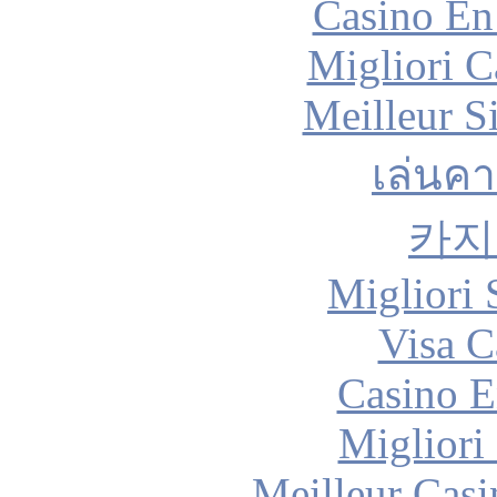
Casino En
Migliori 
Meilleur S
เล่นคา
카지
Migliori 
Visa C
Casino E
Migliori
Meilleur Casi