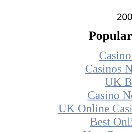
200
Popular
Casin
Casinos 
UK Be
Casino N
UK Online Cas
Best Onl