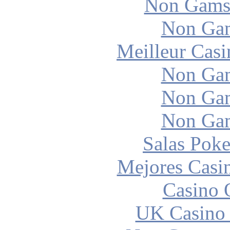
Non Gams
Non Gam
Meilleur Casi
Non Gam
Non Gam
Non Gam
Salas Poke
Mejores Casin
Casino O
UK Casino