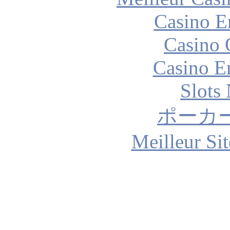
Casino E
Casino 
Casino E
Slot
ポーカ
Meilleur Sit