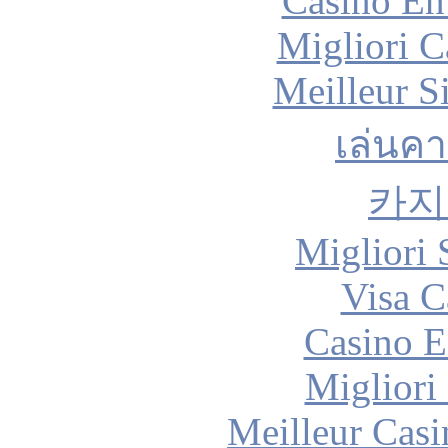
Casino En
Migliori 
Meilleur S
เล่นคา
카지
Migliori 
Visa C
Casino E
Migliori
Meilleur Casi