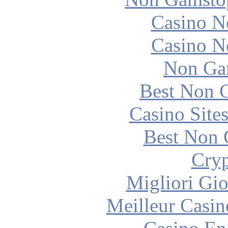
Casino N
Casino N
Non Ga
Best Non 
Casino Site
Best Non 
Cryp
Migliori Gi
Meilleur Casin