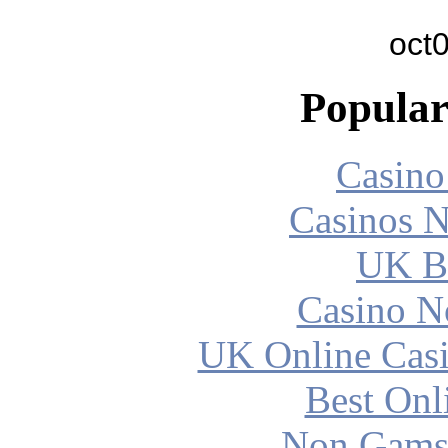
oct
Popular
Casin
Casinos 
UK Be
Casino N
UK Online Cas
Best Onl
Non Gams